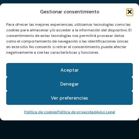
Gestionar consentimiento
Para ofrecer las mejores experiencias, utilizamos tecnologías como las
cookies para almacenar y/o acceder a la información del dispositivo. El
consentimiento de estas tecnologías nos permitirá procesar datos
como el comportamiento de navegación o las identificaciones únicas
en este sitio. No consentir o retirar el consentimiento, puede afectar
negativamente a ciertas características y funciones.
Nosotros
Nuestros valores
Aceptar
Denegar
Profesionalidad:
Cada proyecto es una oportunidad para
Ver preferencias
demostrar rigor, calidad y responsabilidad.
Política de cookies
Política de privacidad
Aviso Legal
Adaptabilidad:
Nos ajustamos a las necesidades de cada
cliente y entorno industrial.